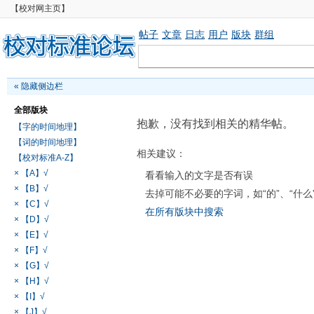
【校对网主页】
帖子
文章
日志
用户
版块
群组
«
隐藏侧边栏
全部版块
抱歉，没有找到相关的精华帖。
【字的时间地理】
【词的时间地理】
相关建议：
【校对标准A-Z】
× 【A】√
看看输入的文字是否有误
× 【B】√
去掉可能不必要的字词，如“的”、“什么
× 【C】√
在所有版块中搜索
× 【D】√
× 【E】√
× 【F】√
× 【G】√
× 【H】√
× 【I】√
× 【J】√