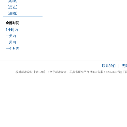
【地理】
【历史】
【生物】
全部时间
1小时内
一天内
一周内
一个月内
联系我们
|
无
校对标准论坛【第15年】：文字标准发布、工具书研究平台 粤ICP备案：12050613号|||【职业校