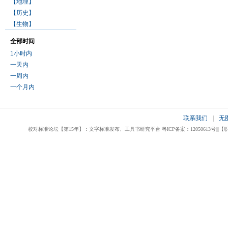
【地理】
【历史】
【生物】
全部时间
1小时内
一天内
一周内
一个月内
联系我们
|
无
校对标准论坛【第15年】：文字标准发布、工具书研究平台 粤ICP备案：12050613号|||【职业校