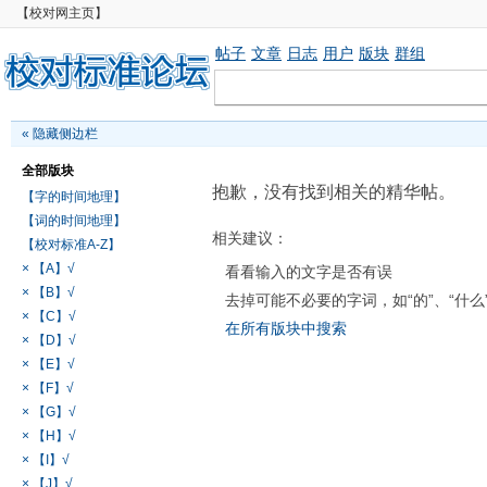
【校对网主页】
帖子
文章
日志
用户
版块
群组
«
隐藏侧边栏
全部版块
抱歉，没有找到相关的精华帖。
【字的时间地理】
【词的时间地理】
相关建议：
【校对标准A-Z】
× 【A】√
看看输入的文字是否有误
× 【B】√
去掉可能不必要的字词，如“的”、“什么
× 【C】√
在所有版块中搜索
× 【D】√
× 【E】√
× 【F】√
× 【G】√
× 【H】√
× 【I】√
× 【J】√