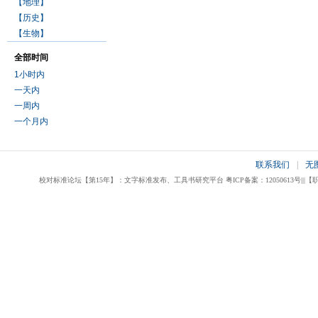
【地理】
【历史】
【生物】
全部时间
1小时内
一天内
一周内
一个月内
联系我们
|
无
校对标准论坛【第15年】：文字标准发布、工具书研究平台 粤ICP备案：12050613号|||【职业校