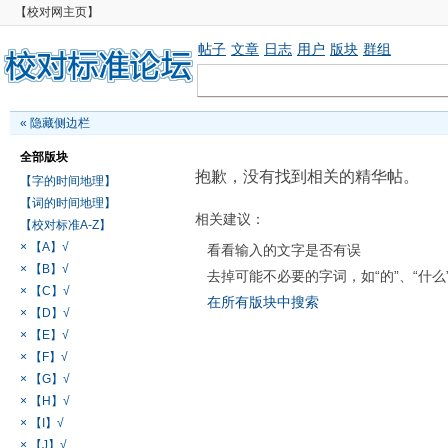
【校对网主页】
帖子
文章
日志
用户
版块
群组
«
隐藏侧边栏
全部版块
抱歉，没有找到相关的精华帖。
【字的时间地理】
【词的时间地理】
相关建议：
【校对标准A-Z】
× 【A】√
看看输入的文字是否有误
× 【B】√
去掉可能不必要的字词，如“的”、“什么
× 【C】√
在所有版块中搜索
× 【D】√
× 【E】√
× 【F】√
× 【G】√
× 【H】√
× 【I】√
× 【J】√