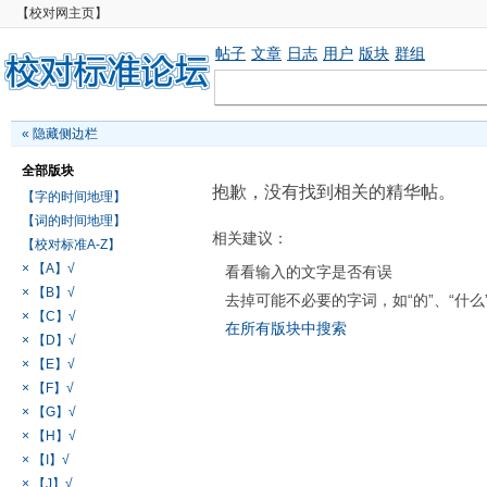
【校对网主页】
帖子
文章
日志
用户
版块
群组
«
隐藏侧边栏
全部版块
抱歉，没有找到相关的精华帖。
【字的时间地理】
【词的时间地理】
相关建议：
【校对标准A-Z】
× 【A】√
看看输入的文字是否有误
× 【B】√
去掉可能不必要的字词，如“的”、“什么
× 【C】√
在所有版块中搜索
× 【D】√
× 【E】√
× 【F】√
× 【G】√
× 【H】√
× 【I】√
× 【J】√