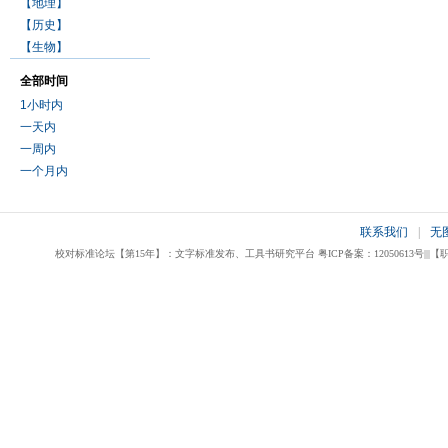
【地理】
【历史】
【生物】
全部时间
1小时内
一天内
一周内
一个月内
联系我们
|
无
校对标准论坛【第15年】：文字标准发布、工具书研究平台 粤ICP备案：12050613号|||【职业校