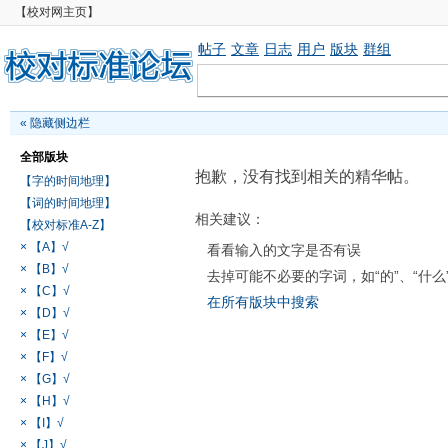
【校对网主页】
帖子
文章
日志
用户
版块
群组
«
隐藏侧边栏
全部版块
抱歉，没有找到相关的精华帖。
【字的时间地理】
【词的时间地理】
相关建议：
【校对标准A-Z】
× 【A】√
看看输入的文字是否有误
× 【B】√
去掉可能不必要的字词，如“的”、“什么
× 【C】√
在所有版块中搜索
× 【D】√
× 【E】√
× 【F】√
× 【G】√
× 【H】√
× 【I】√
× 【J】√