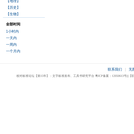
【地理】
【历史】
【生物】
全部时间
1小时内
一天内
一周内
一个月内
联系我们
|
无
校对标准论坛【第15年】：文字标准发布、工具书研究平台 粤ICP备案：12050613号|||【职业校