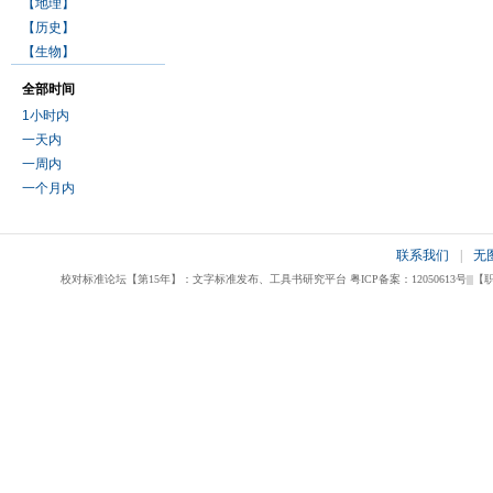
【地理】
【历史】
【生物】
全部时间
1小时内
一天内
一周内
一个月内
联系我们
|
无
校对标准论坛【第15年】：文字标准发布、工具书研究平台 粤ICP备案：12050613号|||【职业校