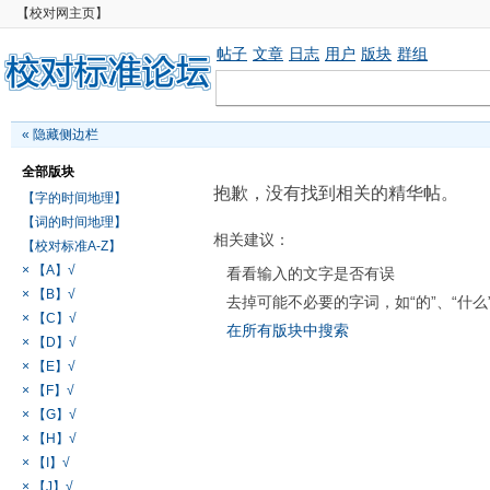
【校对网主页】
帖子
文章
日志
用户
版块
群组
«
隐藏侧边栏
全部版块
抱歉，没有找到相关的精华帖。
【字的时间地理】
【词的时间地理】
相关建议：
【校对标准A-Z】
× 【A】√
看看输入的文字是否有误
× 【B】√
去掉可能不必要的字词，如“的”、“什么
× 【C】√
在所有版块中搜索
× 【D】√
× 【E】√
× 【F】√
× 【G】√
× 【H】√
× 【I】√
× 【J】√