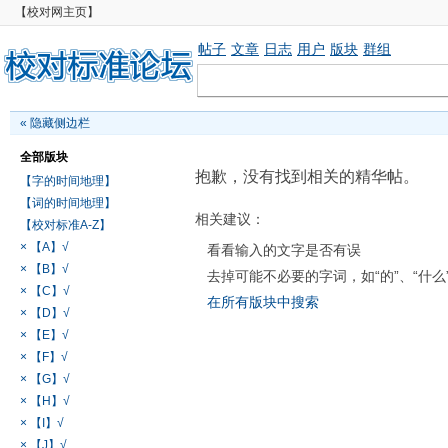
【校对网主页】
帖子
文章
日志
用户
版块
群组
«
隐藏侧边栏
全部版块
抱歉，没有找到相关的精华帖。
【字的时间地理】
【词的时间地理】
相关建议：
【校对标准A-Z】
× 【A】√
看看输入的文字是否有误
× 【B】√
去掉可能不必要的字词，如“的”、“什么
× 【C】√
在所有版块中搜索
× 【D】√
× 【E】√
× 【F】√
× 【G】√
× 【H】√
× 【I】√
× 【J】√