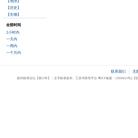
【地理】
【历史】
【生物】
全部时间
1小时内
一天内
一周内
一个月内
联系我们
|
无
校对标准论坛【第15年】：文字标准发布、工具书研究平台 粤ICP备案：12050613号|||【职业校