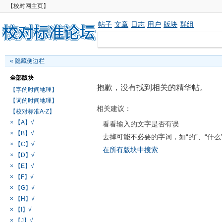
【校对网主页】
帖子
文章
日志
用户
版块
群组
«
隐藏侧边栏
全部版块
抱歉，没有找到相关的精华帖。
【字的时间地理】
【词的时间地理】
相关建议：
【校对标准A-Z】
× 【A】√
看看输入的文字是否有误
× 【B】√
去掉可能不必要的字词，如“的”、“什么
× 【C】√
在所有版块中搜索
× 【D】√
× 【E】√
× 【F】√
× 【G】√
× 【H】√
× 【I】√
× 【J】√