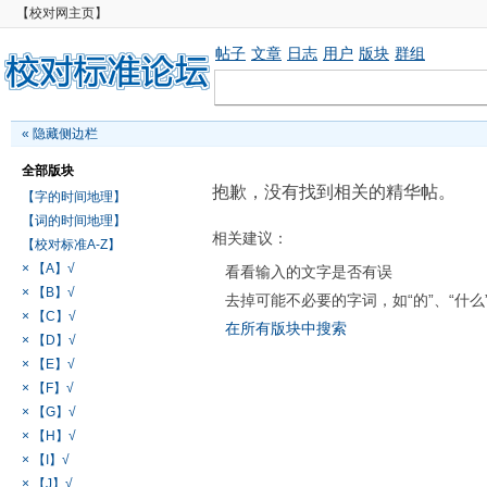
【校对网主页】
帖子
文章
日志
用户
版块
群组
«
隐藏侧边栏
全部版块
抱歉，没有找到相关的精华帖。
【字的时间地理】
【词的时间地理】
相关建议：
【校对标准A-Z】
× 【A】√
看看输入的文字是否有误
× 【B】√
去掉可能不必要的字词，如“的”、“什么
× 【C】√
在所有版块中搜索
× 【D】√
× 【E】√
× 【F】√
× 【G】√
× 【H】√
× 【I】√
× 【J】√