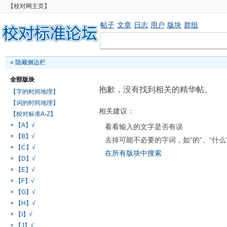
【校对网主页】
帖子
文章
日志
用户
版块
群组
«
隐藏侧边栏
全部版块
抱歉，没有找到相关的精华帖。
【字的时间地理】
【词的时间地理】
相关建议：
【校对标准A-Z】
× 【A】√
看看输入的文字是否有误
× 【B】√
去掉可能不必要的字词，如“的”、“什么
× 【C】√
在所有版块中搜索
× 【D】√
× 【E】√
× 【F】√
× 【G】√
× 【H】√
× 【I】√
× 【J】√