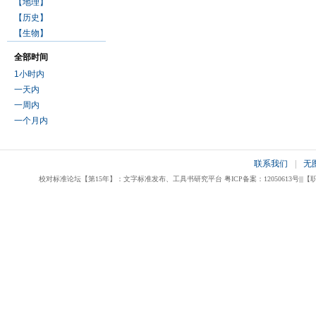
【地理】
【历史】
【生物】
全部时间
1小时内
一天内
一周内
一个月内
联系我们
|
无
校对标准论坛【第15年】：文字标准发布、工具书研究平台 粤ICP备案：12050613号|||【职业校