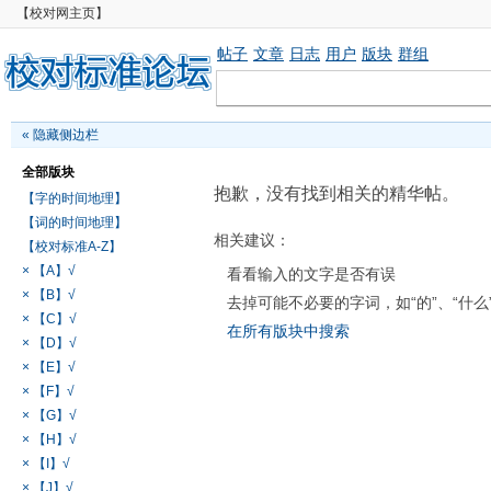
【校对网主页】
帖子
文章
日志
用户
版块
群组
«
隐藏侧边栏
全部版块
抱歉，没有找到相关的精华帖。
【字的时间地理】
【词的时间地理】
相关建议：
【校对标准A-Z】
× 【A】√
看看输入的文字是否有误
× 【B】√
去掉可能不必要的字词，如“的”、“什么
× 【C】√
在所有版块中搜索
× 【D】√
× 【E】√
× 【F】√
× 【G】√
× 【H】√
× 【I】√
× 【J】√