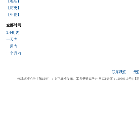
【地理】
【历史】
【生物】
全部时间
1小时内
一天内
一周内
一个月内
联系我们
|
无
校对标准论坛【第15年】：文字标准发布、工具书研究平台 粤ICP备案：12050613号|||【职业校