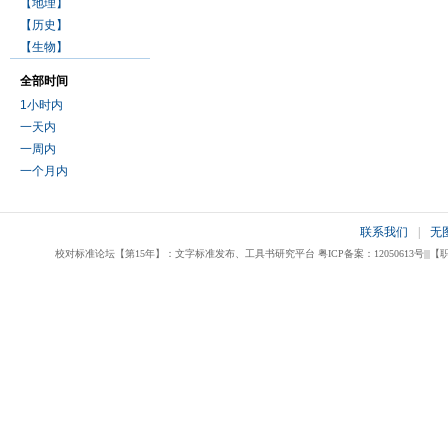
【地理】
【历史】
【生物】
全部时间
1小时内
一天内
一周内
一个月内
联系我们
|
无
校对标准论坛【第15年】：文字标准发布、工具书研究平台 粤ICP备案：12050613号|||【职业校