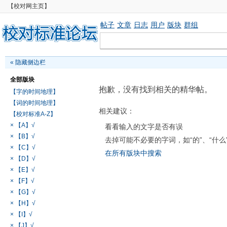
【校对网主页】
帖子
文章
日志
用户
版块
群组
«
隐藏侧边栏
全部版块
抱歉，没有找到相关的精华帖。
【字的时间地理】
【词的时间地理】
相关建议：
【校对标准A-Z】
× 【A】√
看看输入的文字是否有误
× 【B】√
去掉可能不必要的字词，如“的”、“什么
× 【C】√
在所有版块中搜索
× 【D】√
× 【E】√
× 【F】√
× 【G】√
× 【H】√
× 【I】√
× 【J】√