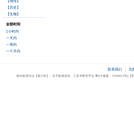
【地理】
【历史】
【生物】
全部时间
1小时内
一天内
一周内
一个月内
联系我们
|
无
校对标准论坛【第15年】：文字标准发布、工具书研究平台 粤ICP备案：12050613号|||【职业校