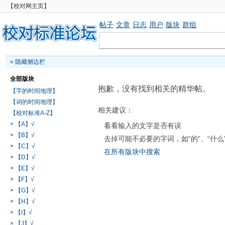
【校对网主页】
帖子
文章
日志
用户
版块
群组
«
隐藏侧边栏
全部版块
抱歉，没有找到相关的精华帖。
【字的时间地理】
【词的时间地理】
相关建议：
【校对标准A-Z】
× 【A】√
看看输入的文字是否有误
× 【B】√
去掉可能不必要的字词，如“的”、“什么
× 【C】√
在所有版块中搜索
× 【D】√
× 【E】√
× 【F】√
× 【G】√
× 【H】√
× 【I】√
× 【J】√