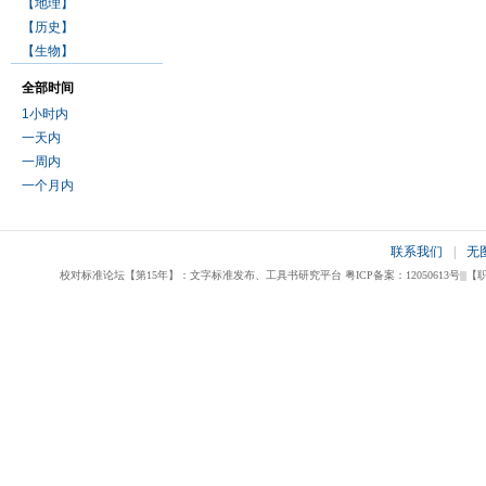
【地理】
【历史】
【生物】
全部时间
1小时内
一天内
一周内
一个月内
联系我们
|
无
校对标准论坛【第15年】：文字标准发布、工具书研究平台 粤ICP备案：12050613号|||【职业校