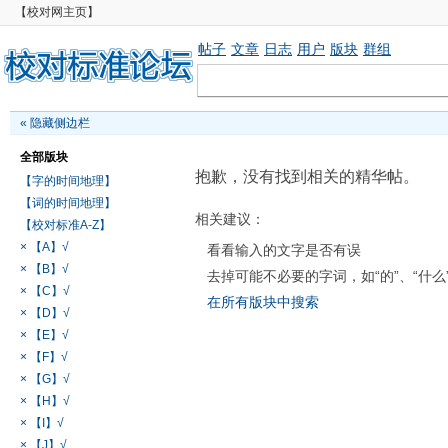
【校对网主页】
帖子
文章
日志
用户
版块
群组
«
隐藏侧边栏
全部版块
抱歉，没有找到相关的精华帖。
【字的时间地理】
【词的时间地理】
相关建议：
【校对标准A-Z】
× 【A】√
看看输入的文字是否有误
× 【B】√
去掉可能不必要的字词，如“的”、“什么
× 【C】√
在所有版块中搜索
× 【D】√
× 【E】√
× 【F】√
× 【G】√
× 【H】√
× 【I】√
× 【J】√