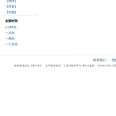
【地理】
【历史】
【生物】
全部时间
1小时内
一天内
一周内
一个月内
联系我们
|
无
校对标准论坛【第15年】：文字标准发布、工具书研究平台 粤ICP备案：12050613号|||【职业校