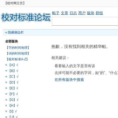
【校对网主页】
帖子
文章
日志
用户
版块
群组
«
隐藏侧边栏
全部版块
抱歉，没有找到相关的精华帖。
【字的时间地理】
【词的时间地理】
相关建议：
【校对标准A-Z】
× 【A】√
看看输入的文字是否有误
× 【B】√
去掉可能不必要的字词，如“的”、“什么
× 【C】√
在所有版块中搜索
× 【D】√
× 【E】√
× 【F】√
× 【G】√
× 【H】√
× 【I】√
× 【J】√