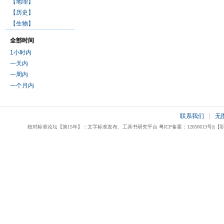
【地理】
【历史】
【生物】
全部时间
1小时内
一天内
一周内
一个月内
联系我们
|
无
校对标准论坛【第15年】：文字标准发布、工具书研究平台 粤ICP备案：12050613号|||【职业校