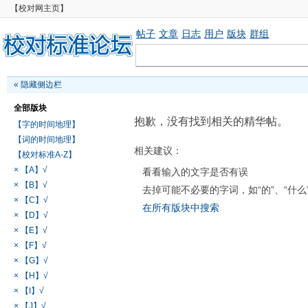
【校对网主页】
帖子
文章
日志
用户
版块
群组
«
隐藏侧边栏
全部版块
抱歉，没有找到相关的精华帖。
【字的时间地理】
【词的时间地理】
相关建议：
【校对标准A-Z】
× 【A】√
看看输入的文字是否有误
× 【B】√
去掉可能不必要的字词，如“的”、“什么
× 【C】√
在所有版块中搜索
× 【D】√
× 【E】√
× 【F】√
× 【G】√
× 【H】√
× 【I】√
× 【J】√