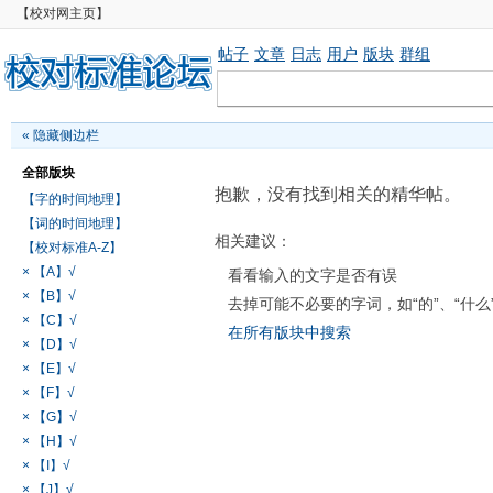
【校对网主页】
帖子
文章
日志
用户
版块
群组
«
隐藏侧边栏
全部版块
抱歉，没有找到相关的精华帖。
【字的时间地理】
【词的时间地理】
相关建议：
【校对标准A-Z】
× 【A】√
看看输入的文字是否有误
× 【B】√
去掉可能不必要的字词，如“的”、“什么
× 【C】√
在所有版块中搜索
× 【D】√
× 【E】√
× 【F】√
× 【G】√
× 【H】√
× 【I】√
× 【J】√