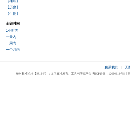
【地理】
【历史】
【生物】
全部时间
1小时内
一天内
一周内
一个月内
联系我们
|
无
校对标准论坛【第15年】：文字标准发布、工具书研究平台 粤ICP备案：12050613号|||【职业校