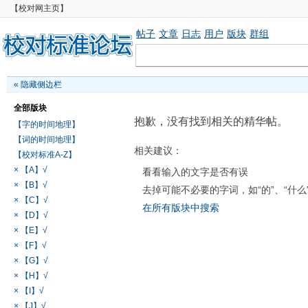
【校对网主页】
帖子
文章
日志
用户
版块
群组
«
隐藏侧边栏
全部版块
抱歉，没有找到相关的精华帖。
【字的时间地理】
【词的时间地理】
相关建议：
【校对标准A-Z】
× 【A】√
看看输入的文字是否有误
× 【B】√
去掉可能不必要的字词，如“的”、“什么
× 【C】√
在所有版块中搜索
× 【D】√
× 【E】√
× 【F】√
× 【G】√
× 【H】√
× 【I】√
× 【J】√