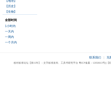
【地理】
【历史】
【生物】
全部时间
1小时内
一天内
一周内
一个月内
联系我们
|
无
校对标准论坛【第15年】：文字标准发布、工具书研究平台 粤ICP备案：12050613号|||【职业校