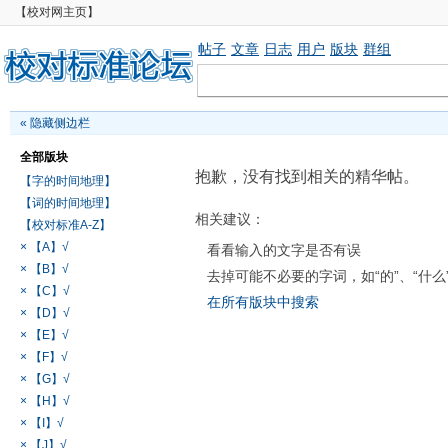
【校对网主页】
帖子
文章
日志
用户
版块
群组
«
隐藏侧边栏
全部版块
抱歉，没有找到相关的精华帖。
【字的时间地理】
【词的时间地理】
相关建议：
【校对标准A-Z】
× 【A】√
看看输入的文字是否有误
× 【B】√
去掉可能不必要的字词，如“的”、“什么
× 【C】√
在所有版块中搜索
× 【D】√
× 【E】√
× 【F】√
× 【G】√
× 【H】√
× 【I】√
× 【J】√