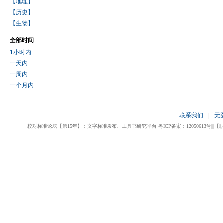
【地理】
【历史】
【生物】
全部时间
1小时内
一天内
一周内
一个月内
联系我们
|
无
校对标准论坛【第15年】：文字标准发布、工具书研究平台 粤ICP备案：12050613号|||【职业校