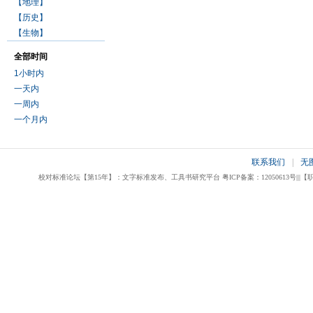
【地理】
【历史】
【生物】
全部时间
1小时内
一天内
一周内
一个月内
联系我们
|
无
校对标准论坛【第15年】：文字标准发布、工具书研究平台 粤ICP备案：12050613号|||【职业校