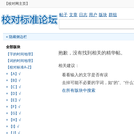
【校对网主页】
帖子
文章
日志
用户
版块
群组
«
隐藏侧边栏
全部版块
抱歉，没有找到相关的精华帖。
【字的时间地理】
【词的时间地理】
相关建议：
【校对标准A-Z】
× 【A】√
看看输入的文字是否有误
× 【B】√
去掉可能不必要的字词，如“的”、“什么
× 【C】√
在所有版块中搜索
× 【D】√
× 【E】√
× 【F】√
× 【G】√
× 【H】√
× 【I】√
× 【J】√