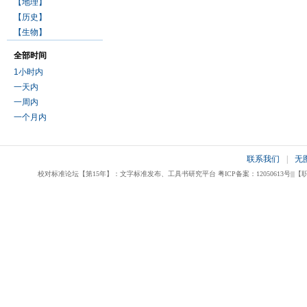
【地理】
【历史】
【生物】
全部时间
1小时内
一天内
一周内
一个月内
联系我们
|
无
校对标准论坛【第15年】：文字标准发布、工具书研究平台 粤ICP备案：12050613号|||【职业校