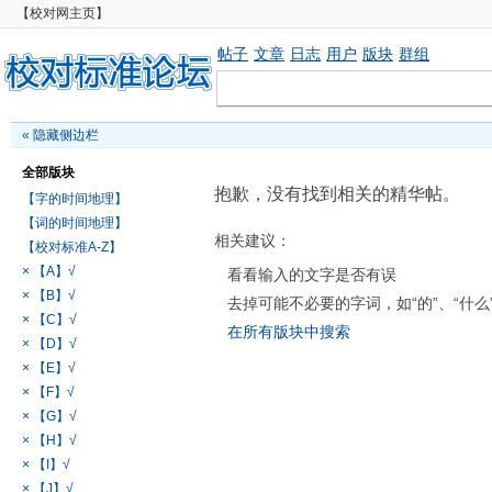
【校对网主页】
帖子
文章
日志
用户
版块
群组
«
隐藏侧边栏
全部版块
抱歉，没有找到相关的精华帖。
【字的时间地理】
【词的时间地理】
相关建议：
【校对标准A-Z】
× 【A】√
看看输入的文字是否有误
× 【B】√
去掉可能不必要的字词，如“的”、“什么
× 【C】√
在所有版块中搜索
× 【D】√
× 【E】√
× 【F】√
× 【G】√
× 【H】√
× 【I】√
× 【J】√