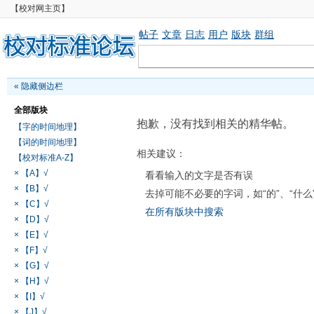
【校对网主页】
帖子
文章
日志
用户
版块
群组
«
隐藏侧边栏
全部版块
抱歉，没有找到相关的精华帖。
【字的时间地理】
【词的时间地理】
相关建议：
【校对标准A-Z】
× 【A】√
看看输入的文字是否有误
× 【B】√
去掉可能不必要的字词，如“的”、“什么
× 【C】√
在所有版块中搜索
× 【D】√
× 【E】√
× 【F】√
× 【G】√
× 【H】√
× 【I】√
× 【J】√