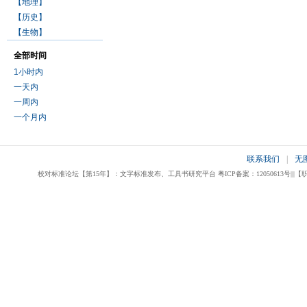
【地理】
【历史】
【生物】
全部时间
1小时内
一天内
一周内
一个月内
联系我们
|
无
校对标准论坛【第15年】：文字标准发布、工具书研究平台 粤ICP备案：12050613号|||【职业校