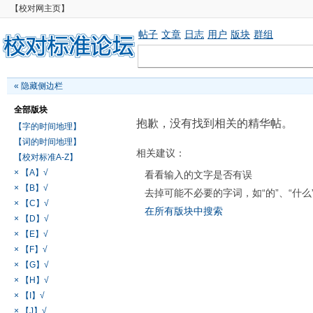
【校对网主页】
帖子
文章
日志
用户
版块
群组
«
隐藏侧边栏
全部版块
抱歉，没有找到相关的精华帖。
【字的时间地理】
【词的时间地理】
相关建议：
【校对标准A-Z】
× 【A】√
看看输入的文字是否有误
× 【B】√
去掉可能不必要的字词，如“的”、“什么
× 【C】√
在所有版块中搜索
× 【D】√
× 【E】√
× 【F】√
× 【G】√
× 【H】√
× 【I】√
× 【J】√