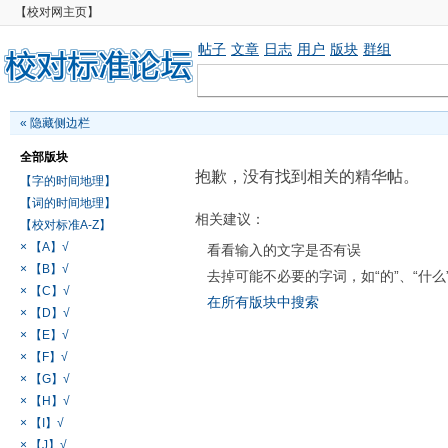
【校对网主页】
帖子
文章
日志
用户
版块
群组
«
隐藏侧边栏
全部版块
抱歉，没有找到相关的精华帖。
【字的时间地理】
【词的时间地理】
相关建议：
【校对标准A-Z】
× 【A】√
看看输入的文字是否有误
× 【B】√
去掉可能不必要的字词，如“的”、“什么
× 【C】√
在所有版块中搜索
× 【D】√
× 【E】√
× 【F】√
× 【G】√
× 【H】√
× 【I】√
× 【J】√