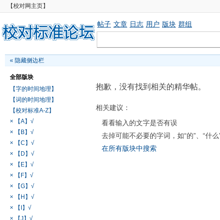
【校对网主页】
帖子
文章
日志
用户
版块
群组
«
隐藏侧边栏
全部版块
抱歉，没有找到相关的精华帖。
【字的时间地理】
【词的时间地理】
相关建议：
【校对标准A-Z】
× 【A】√
看看输入的文字是否有误
× 【B】√
去掉可能不必要的字词，如“的”、“什么
× 【C】√
在所有版块中搜索
× 【D】√
× 【E】√
× 【F】√
× 【G】√
× 【H】√
× 【I】√
× 【J】√