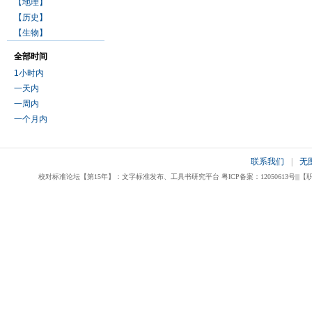
【地理】
【历史】
【生物】
全部时间
1小时内
一天内
一周内
一个月内
联系我们
|
无
校对标准论坛【第15年】：文字标准发布、工具书研究平台 粤ICP备案：12050613号|||【职业校