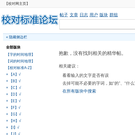
【校对网主页】
帖子
文章
日志
用户
版块
群组
«
隐藏侧边栏
全部版块
抱歉，没有找到相关的精华帖。
【字的时间地理】
【词的时间地理】
相关建议：
【校对标准A-Z】
× 【A】√
看看输入的文字是否有误
× 【B】√
去掉可能不必要的字词，如“的”、“什么
× 【C】√
在所有版块中搜索
× 【D】√
× 【E】√
× 【F】√
× 【G】√
× 【H】√
× 【I】√
× 【J】√