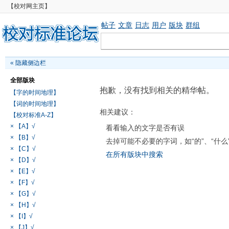
【校对网主页】
帖子
文章
日志
用户
版块
群组
«
隐藏侧边栏
全部版块
抱歉，没有找到相关的精华帖。
【字的时间地理】
【词的时间地理】
相关建议：
【校对标准A-Z】
× 【A】√
看看输入的文字是否有误
× 【B】√
去掉可能不必要的字词，如“的”、“什么
× 【C】√
在所有版块中搜索
× 【D】√
× 【E】√
× 【F】√
× 【G】√
× 【H】√
× 【I】√
× 【J】√