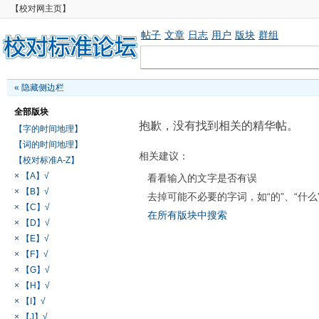
【校对网主页】
帖子
文章
日志
用户
版块
群组
«
隐藏侧边栏
全部版块
抱歉，没有找到相关的精华帖。
【字的时间地理】
【词的时间地理】
相关建议：
【校对标准A-Z】
× 【A】√
看看输入的文字是否有误
× 【B】√
去掉可能不必要的字词，如“的”、“什么
× 【C】√
在所有版块中搜索
× 【D】√
× 【E】√
× 【F】√
× 【G】√
× 【H】√
× 【I】√
× 【J】√