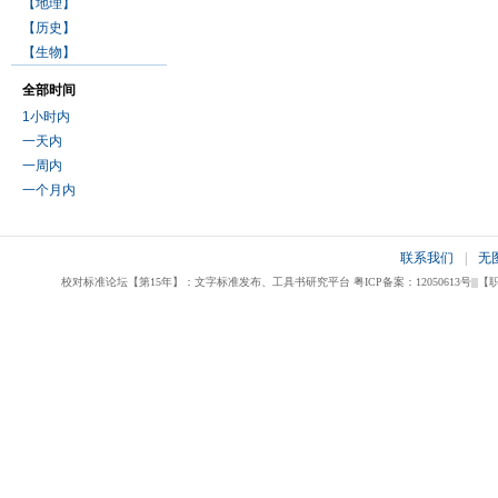
【地理】
【历史】
【生物】
全部时间
1小时内
一天内
一周内
一个月内
联系我们
|
无
校对标准论坛【第15年】：文字标准发布、工具书研究平台 粤ICP备案：12050613号|||【职业校