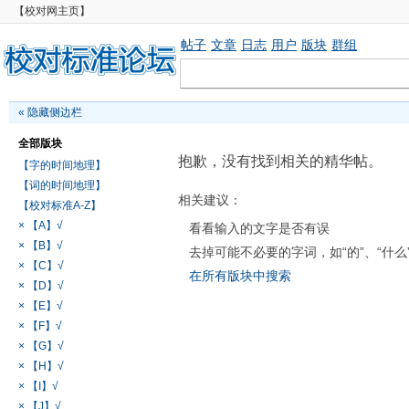
【校对网主页】
帖子
文章
日志
用户
版块
群组
«
隐藏侧边栏
全部版块
抱歉，没有找到相关的精华帖。
【字的时间地理】
【词的时间地理】
相关建议：
【校对标准A-Z】
× 【A】√
看看输入的文字是否有误
× 【B】√
去掉可能不必要的字词，如“的”、“什么
× 【C】√
在所有版块中搜索
× 【D】√
× 【E】√
× 【F】√
× 【G】√
× 【H】√
× 【I】√
× 【J】√