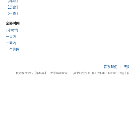
【地理】
【历史】
【生物】
全部时间
1小时内
一天内
一周内
一个月内
联系我们
|
无
校对标准论坛【第15年】：文字标准发布、工具书研究平台 粤ICP备案：12050613号|||【职业校