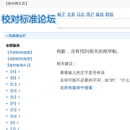
【校对网主页】
帖子
文章
日志
用户
版块
群组
«
隐藏侧边栏
全部版块
抱歉，没有找到相关的精华帖。
【字的时间地理】
【词的时间地理】
相关建议：
【校对标准A-Z】
× 【A】√
看看输入的文字是否有误
× 【B】√
去掉可能不必要的字词，如“的”、“什么
× 【C】√
在所有版块中搜索
× 【D】√
× 【E】√
× 【F】√
× 【G】√
× 【H】√
× 【I】√
× 【J】√