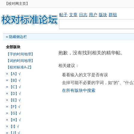
【校对网主页】
帖子
文章
日志
用户
版块
群组
«
隐藏侧边栏
全部版块
抱歉，没有找到相关的精华帖。
【字的时间地理】
【词的时间地理】
相关建议：
【校对标准A-Z】
× 【A】√
看看输入的文字是否有误
× 【B】√
去掉可能不必要的字词，如“的”、“什么
× 【C】√
在所有版块中搜索
× 【D】√
× 【E】√
× 【F】√
× 【G】√
× 【H】√
× 【I】√
× 【J】√