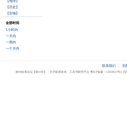
【地理】
【历史】
【生物】
全部时间
1小时内
一天内
一周内
一个月内
联系我们
|
无
校对标准论坛【第15年】：文字标准发布、工具书研究平台 粤ICP备案：12050613号|||【职业校