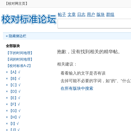
【校对网主页】
帖子
文章
日志
用户
版块
群组
«
隐藏侧边栏
全部版块
抱歉，没有找到相关的精华帖。
【字的时间地理】
【词的时间地理】
相关建议：
【校对标准A-Z】
× 【A】√
看看输入的文字是否有误
× 【B】√
去掉可能不必要的字词，如“的”、“什么
× 【C】√
在所有版块中搜索
× 【D】√
× 【E】√
× 【F】√
× 【G】√
× 【H】√
× 【I】√
× 【J】√