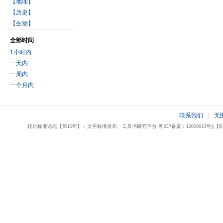
【地理】
【历史】
【生物】
全部时间
1小时内
一天内
一周内
一个月内
联系我们
|
无
校对标准论坛【第15年】：文字标准发布、工具书研究平台 粤ICP备案：12050613号|||【职业校