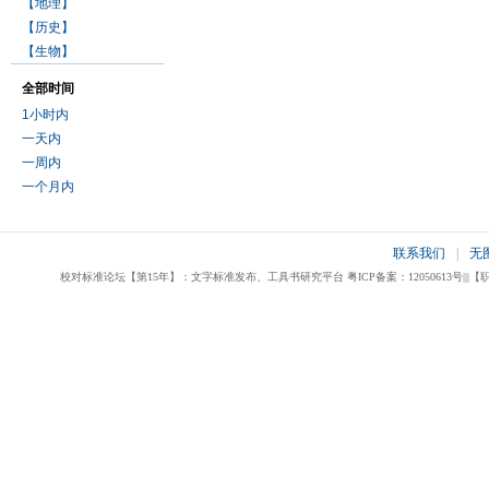
【地理】
【历史】
【生物】
全部时间
1小时内
一天内
一周内
一个月内
联系我们
|
无
校对标准论坛【第15年】：文字标准发布、工具书研究平台 粤ICP备案：12050613号|||【职业校