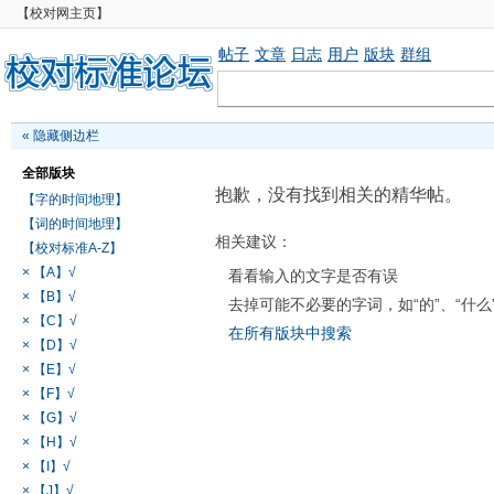
【校对网主页】
帖子
文章
日志
用户
版块
群组
«
隐藏侧边栏
全部版块
抱歉，没有找到相关的精华帖。
【字的时间地理】
【词的时间地理】
相关建议：
【校对标准A-Z】
× 【A】√
看看输入的文字是否有误
× 【B】√
去掉可能不必要的字词，如“的”、“什么
× 【C】√
在所有版块中搜索
× 【D】√
× 【E】√
× 【F】√
× 【G】√
× 【H】√
× 【I】√
× 【J】√