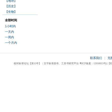
【地理】
【历史】
【生物】
全部时间
1小时内
一天内
一周内
一个月内
联系我们
|
无
校对标准论坛【第15年】：文字标准发布、工具书研究平台 粤ICP备案：12050613号|||【职业校