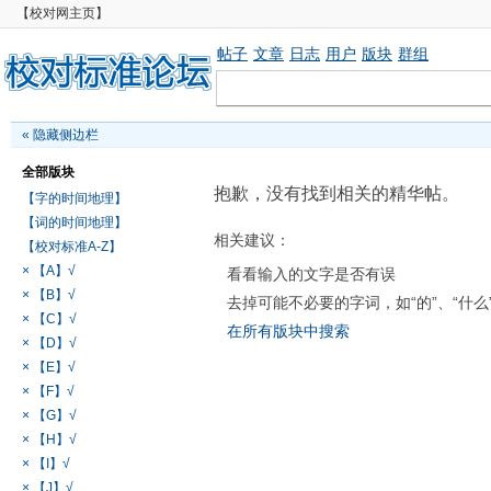
【校对网主页】
帖子
文章
日志
用户
版块
群组
«
隐藏侧边栏
全部版块
抱歉，没有找到相关的精华帖。
【字的时间地理】
【词的时间地理】
相关建议：
【校对标准A-Z】
× 【A】√
看看输入的文字是否有误
× 【B】√
去掉可能不必要的字词，如“的”、“什么
× 【C】√
在所有版块中搜索
× 【D】√
× 【E】√
× 【F】√
× 【G】√
× 【H】√
× 【I】√
× 【J】√