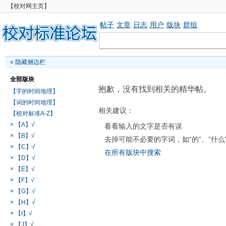
【校对网主页】
帖子
文章
日志
用户
版块
群组
«
隐藏侧边栏
全部版块
抱歉，没有找到相关的精华帖。
【字的时间地理】
【词的时间地理】
相关建议：
【校对标准A-Z】
× 【A】√
看看输入的文字是否有误
× 【B】√
去掉可能不必要的字词，如“的”、“什么
× 【C】√
在所有版块中搜索
× 【D】√
× 【E】√
× 【F】√
× 【G】√
× 【H】√
× 【I】√
× 【J】√