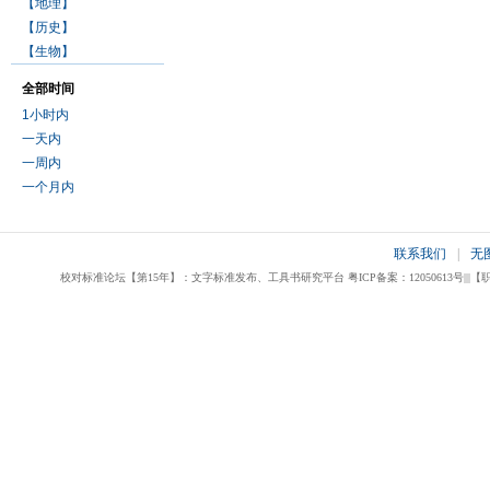
【地理】
【历史】
【生物】
全部时间
1小时内
一天内
一周内
一个月内
联系我们
|
无
校对标准论坛【第15年】：文字标准发布、工具书研究平台 粤ICP备案：12050613号|||【职业校