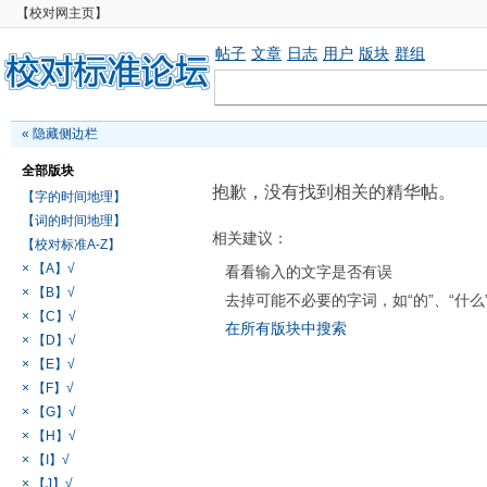
【校对网主页】
帖子
文章
日志
用户
版块
群组
«
隐藏侧边栏
全部版块
抱歉，没有找到相关的精华帖。
【字的时间地理】
【词的时间地理】
相关建议：
【校对标准A-Z】
× 【A】√
看看输入的文字是否有误
× 【B】√
去掉可能不必要的字词，如“的”、“什么
× 【C】√
在所有版块中搜索
× 【D】√
× 【E】√
× 【F】√
× 【G】√
× 【H】√
× 【I】√
× 【J】√