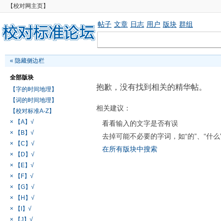
【校对网主页】
帖子
文章
日志
用户
版块
群组
«
隐藏侧边栏
全部版块
抱歉，没有找到相关的精华帖。
【字的时间地理】
【词的时间地理】
相关建议：
【校对标准A-Z】
× 【A】√
看看输入的文字是否有误
× 【B】√
去掉可能不必要的字词，如“的”、“什么
× 【C】√
在所有版块中搜索
× 【D】√
× 【E】√
× 【F】√
× 【G】√
× 【H】√
× 【I】√
× 【J】√