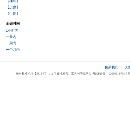
【地理】
【历史】
【生物】
全部时间
1小时内
一天内
一周内
一个月内
联系我们
|
无
校对标准论坛【第15年】：文字标准发布、工具书研究平台 粤ICP备案：12050613号|||【职业校