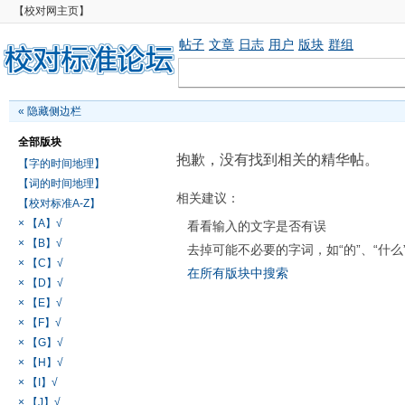
【校对网主页】
帖子
文章
日志
用户
版块
群组
«
隐藏侧边栏
全部版块
抱歉，没有找到相关的精华帖。
【字的时间地理】
【词的时间地理】
相关建议：
【校对标准A-Z】
× 【A】√
看看输入的文字是否有误
× 【B】√
去掉可能不必要的字词，如“的”、“什么
× 【C】√
在所有版块中搜索
× 【D】√
× 【E】√
× 【F】√
× 【G】√
× 【H】√
× 【I】√
× 【J】√