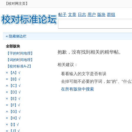
【校对网主页】
帖子
文章
日志
用户
版块
群组
«
隐藏侧边栏
全部版块
抱歉，没有找到相关的精华帖。
【字的时间地理】
【词的时间地理】
相关建议：
【校对标准A-Z】
× 【A】√
看看输入的文字是否有误
× 【B】√
去掉可能不必要的字词，如“的”、“什么
× 【C】√
在所有版块中搜索
× 【D】√
× 【E】√
× 【F】√
× 【G】√
× 【H】√
× 【I】√
× 【J】√