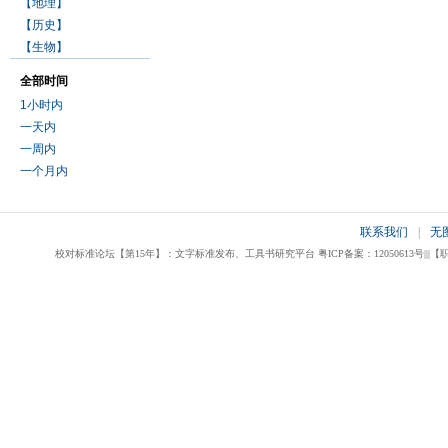
【地理】
【历史】
【生物】
全部时间
1小时内
一天内
一周内
一个月内
联系我们
|
无
校对标准论坛【第15年】：文字标准发布、工具书研究平台 粤ICP备案：12050613号|||【职业校