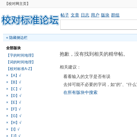
【校对网主页】
帖子
文章
日志
用户
版块
群组
«
隐藏侧边栏
全部版块
抱歉，没有找到相关的精华帖。
【字的时间地理】
【词的时间地理】
相关建议：
【校对标准A-Z】
× 【A】√
看看输入的文字是否有误
× 【B】√
去掉可能不必要的字词，如“的”、“什么
× 【C】√
在所有版块中搜索
× 【D】√
× 【E】√
× 【F】√
× 【G】√
× 【H】√
× 【I】√
× 【J】√