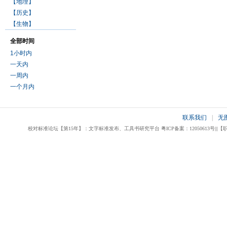
【地理】
【历史】
【生物】
全部时间
1小时内
一天内
一周内
一个月内
联系我们
|
无
校对标准论坛【第15年】：文字标准发布、工具书研究平台 粤ICP备案：12050613号|||【职业校