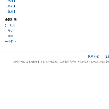
【地理】
【历史】
【生物】
全部时间
1小时内
一天内
一周内
一个月内
联系我们
|
无
校对标准论坛【第15年】：文字标准发布、工具书研究平台 粤ICP备案：12050613号|||【职业校