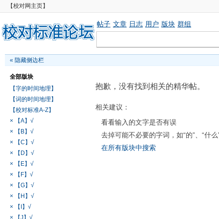
【校对网主页】
帖子
文章
日志
用户
版块
群组
«
隐藏侧边栏
全部版块
抱歉，没有找到相关的精华帖。
【字的时间地理】
【词的时间地理】
相关建议：
【校对标准A-Z】
× 【A】√
看看输入的文字是否有误
× 【B】√
去掉可能不必要的字词，如“的”、“什么
× 【C】√
在所有版块中搜索
× 【D】√
× 【E】√
× 【F】√
× 【G】√
× 【H】√
× 【I】√
× 【J】√