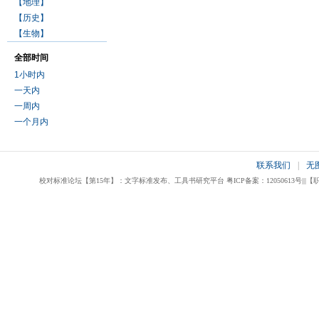
【地理】
【历史】
【生物】
全部时间
1小时内
一天内
一周内
一个月内
联系我们
|
无
校对标准论坛【第15年】：文字标准发布、工具书研究平台 粤ICP备案：12050613号|||【职业校