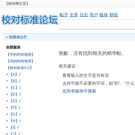
【校对网主页】
帖子
文章
日志
用户
版块
群组
«
隐藏侧边栏
全部版块
抱歉，没有找到相关的精华帖。
【字的时间地理】
【词的时间地理】
相关建议：
【校对标准A-Z】
× 【A】√
看看输入的文字是否有误
× 【B】√
去掉可能不必要的字词，如“的”、“什么
× 【C】√
在所有版块中搜索
× 【D】√
× 【E】√
× 【F】√
× 【G】√
× 【H】√
× 【I】√
× 【J】√