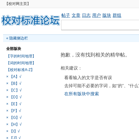
【校对网主页】
帖子
文章
日志
用户
版块
群组
«
隐藏侧边栏
全部版块
抱歉，没有找到相关的精华帖。
【字的时间地理】
【词的时间地理】
相关建议：
【校对标准A-Z】
× 【A】√
看看输入的文字是否有误
× 【B】√
去掉可能不必要的字词，如“的”、“什么
× 【C】√
在所有版块中搜索
× 【D】√
× 【E】√
× 【F】√
× 【G】√
× 【H】√
× 【I】√
× 【J】√