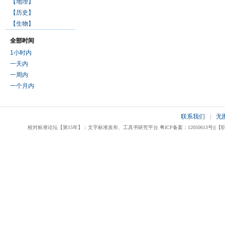
【地理】
【历史】
【生物】
全部时间
1小时内
一天内
一周内
一个月内
联系我们
|
无
校对标准论坛【第15年】：文字标准发布、工具书研究平台 粤ICP备案：12050613号|||【职业校