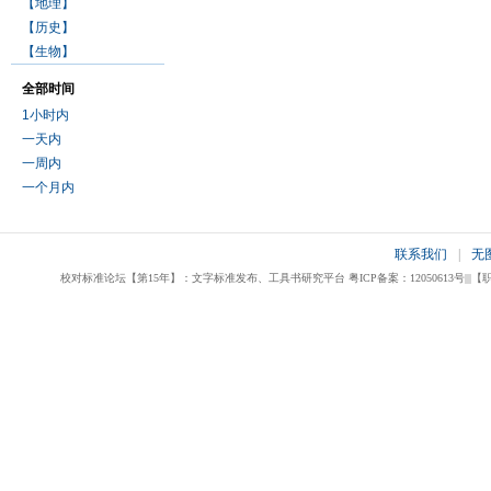
【地理】
【历史】
【生物】
全部时间
1小时内
一天内
一周内
一个月内
联系我们
|
无
校对标准论坛【第15年】：文字标准发布、工具书研究平台 粤ICP备案：12050613号|||【职业校