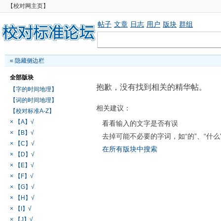
【校对网主页】
帖子
文章
日志
用户
版块
群组
«
隐藏侧边栏
全部版块
抱歉，没有找到相关的精华帖。
【字的时间地理】
【词的时间地理】
相关建议：
【校对标准A-Z】
× 【A】√
看看输入的文字是否有误
× 【B】√
去掉可能不必要的字词，如“的”、“什么
× 【C】√
在所有版块中搜索
× 【D】√
× 【E】√
× 【F】√
× 【G】√
× 【H】√
× 【I】√
× 【J】√