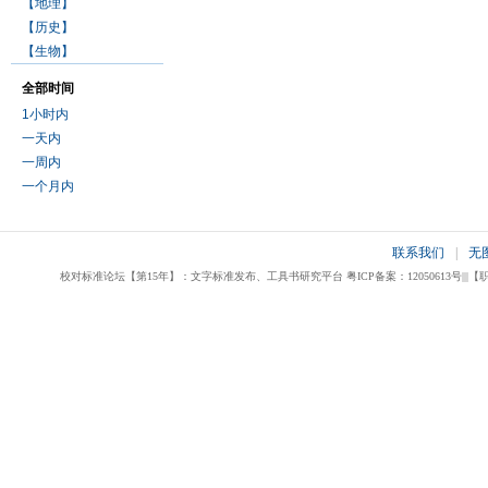
【地理】
【历史】
【生物】
全部时间
1小时内
一天内
一周内
一个月内
联系我们
|
无
校对标准论坛【第15年】：文字标准发布、工具书研究平台 粤ICP备案：12050613号|||【职业校