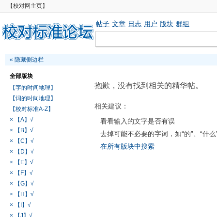
【校对网主页】
帖子
文章
日志
用户
版块
群组
«
隐藏侧边栏
全部版块
抱歉，没有找到相关的精华帖。
【字的时间地理】
【词的时间地理】
相关建议：
【校对标准A-Z】
× 【A】√
看看输入的文字是否有误
× 【B】√
去掉可能不必要的字词，如“的”、“什么
× 【C】√
在所有版块中搜索
× 【D】√
× 【E】√
× 【F】√
× 【G】√
× 【H】√
× 【I】√
× 【J】√