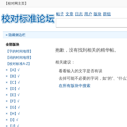
【校对网主页】
帖子
文章
日志
用户
版块
群组
«
隐藏侧边栏
全部版块
抱歉，没有找到相关的精华帖。
【字的时间地理】
【词的时间地理】
相关建议：
【校对标准A-Z】
× 【A】√
看看输入的文字是否有误
× 【B】√
去掉可能不必要的字词，如“的”、“什么
× 【C】√
在所有版块中搜索
× 【D】√
× 【E】√
× 【F】√
× 【G】√
× 【H】√
× 【I】√
× 【J】√