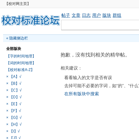
【校对网主页】
帖子
文章
日志
用户
版块
群组
«
隐藏侧边栏
全部版块
抱歉，没有找到相关的精华帖。
【字的时间地理】
【词的时间地理】
相关建议：
【校对标准A-Z】
× 【A】√
看看输入的文字是否有误
× 【B】√
去掉可能不必要的字词，如“的”、“什么
× 【C】√
在所有版块中搜索
× 【D】√
× 【E】√
× 【F】√
× 【G】√
× 【H】√
× 【I】√
× 【J】√