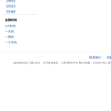
【地理】
【历史】
【生物】
全部时间
1小时内
一天内
一周内
一个月内
联系我们
|
无
校对标准论坛【第15年】：文字标准发布、工具书研究平台 粤ICP备案：12050613号|||【职业校