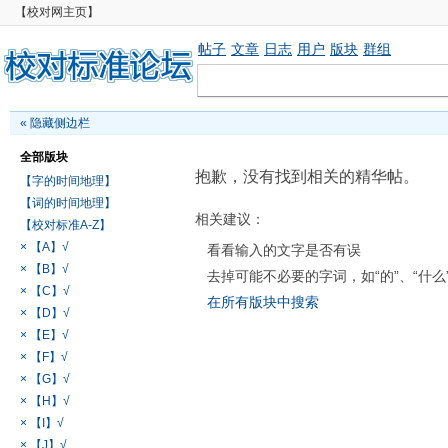
【校对网主页】
帖子
文章
日志
用户
版块
群组
«
隐藏侧边栏
全部版块
抱歉，没有找到相关的精华帖。
【字的时间地理】
【词的时间地理】
相关建议：
【校对标准A-Z】
× 【A】√
看看输入的文字是否有误
× 【B】√
去掉可能不必要的字词，如“的”、“什么
× 【C】√
在所有版块中搜索
× 【D】√
× 【E】√
× 【F】√
× 【G】√
× 【H】√
× 【I】√
× 【J】√