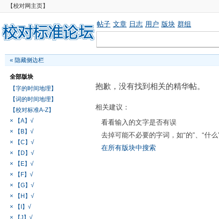
【校对网主页】
帖子
文章
日志
用户
版块
群组
«
隐藏侧边栏
全部版块
抱歉，没有找到相关的精华帖。
【字的时间地理】
【词的时间地理】
相关建议：
【校对标准A-Z】
× 【A】√
看看输入的文字是否有误
× 【B】√
去掉可能不必要的字词，如“的”、“什么
× 【C】√
在所有版块中搜索
× 【D】√
× 【E】√
× 【F】√
× 【G】√
× 【H】√
× 【I】√
× 【J】√