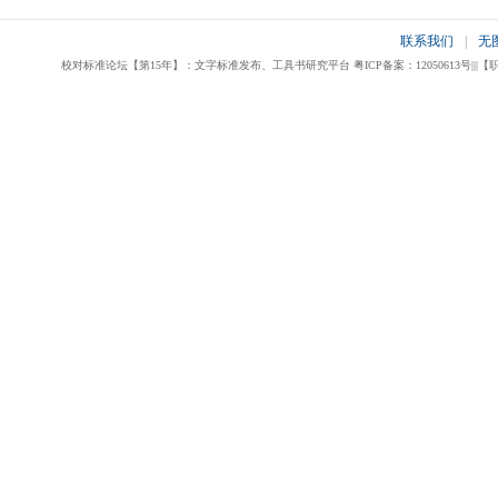
联系我们
|
无
校对标准论坛【第15年】：文字标准发布、工具书研究平台 粤ICP备案：12050613号|||【职业校